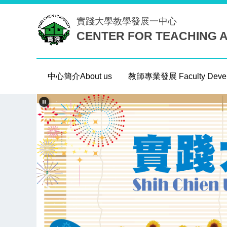
跳
實踐大學
教學發展一中心
到
CENTER FOR TEACHING 
主
要
內
容
中心簡介About us
教師專業發展 Faculty Devel
區