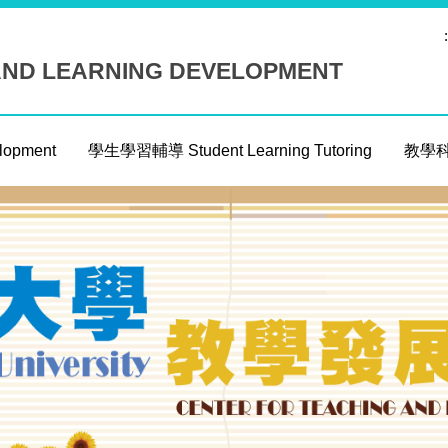
:
AND LEARNING DEVELOPMENT
opment
學生學習輔導 Student Learning Tutoring
教學科技