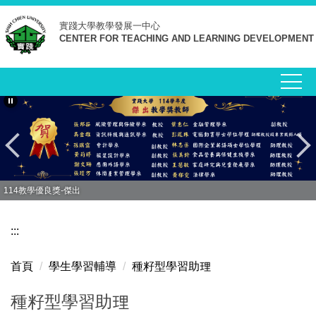
跳
實踐大學
教學發展一中心
到
CENTER FOR TEACHING AND LEARNING DEVELOPMENT
主
要
內
容
區
114教學優良獎-傑出
:::
首頁
學生學習輔導
種籽型學習助理
種籽型學習助理