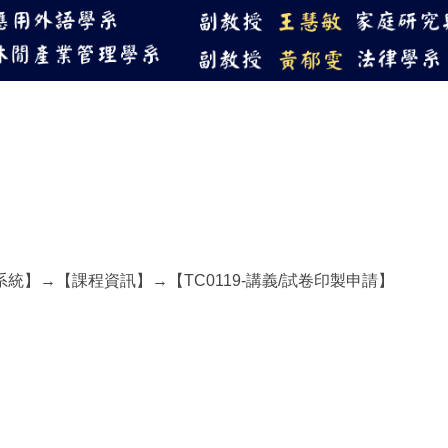
114教學優良獎-傑出
】→【課程資訊】→【TC0119-講義/試卷印製申請】