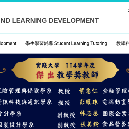
:
AND LEARNING DEVELOPMENT
opment
學生學習輔導 Student Learning Tutoring
教學科技