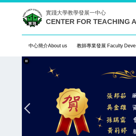
跳
實踐大學
教學發展一中心
到
CENTER FOR TEACHING 
主
要
內
容
中心簡介About us
教師專業發展 Faculty Devel
區