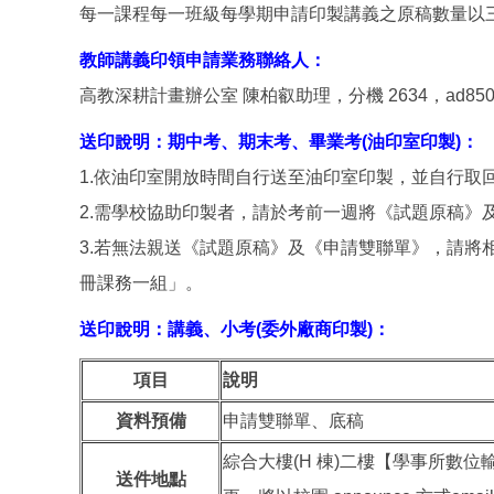
每一課程每一班級每學期申請印製講義之原稿數量以
教師講義印領申請業務聯絡人：
高教深耕計畫辦公室 陳柏叡助理，分機 2634，ad850722@
送印說明：
期中考、
期末考
、畢業考
(油印室印製
)：
1.依油印室開放時間自行送至油印室印製，並自行
2.需學校協助印製者，請於考前一週將《試題原稿》
3.若無法親送《試題原稿》及《申請雙聯單》，請將相關資料P
冊課務一組」。
送
印
說明：
講義
、
小考(委外廠商
印製
)：
項目
說明
資料預備
申請雙聯單、底稿
綜合大樓(H 棟)二樓【學事所數
送件地點