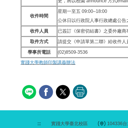
更，將以校園 announce 方式emai
星期一至五 09:00–18:00
收件時間
公休日以行政院人事行政總處公告
收件人員
已簽訂《保密切結書》之委外廠商
取件方式
請提交《申請單第二聯》給收件人
學事所電話
(02)8509-3536
實踐大學教師印製講義辦法
:::
實踐大學臺北校區
10433