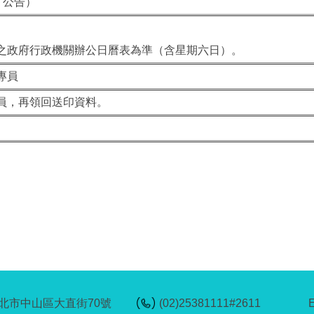
l 公告）
之政府行政機關辦公日曆表為準（含星期六日）。
專員
員，再領回送印資料。
6台北市中山區大直街70號
(02)25381111#2611