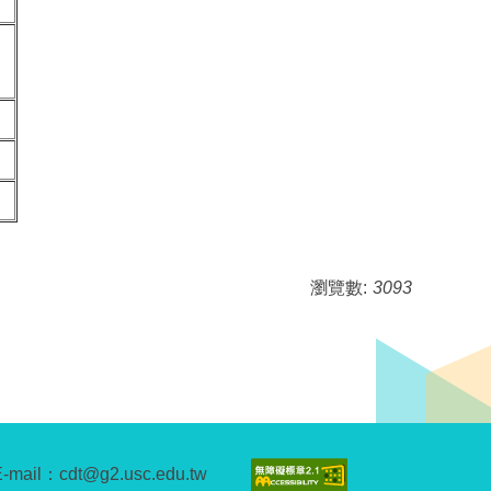
瀏覽數:
3093
E-mail：cdt@g2.usc.edu.tw