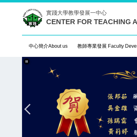
跳
實踐大學
教學發展一中心
到
CENTER FOR TEACHING 
主
要
內
容
中心簡介About us
教師專業發展 Faculty Devel
區