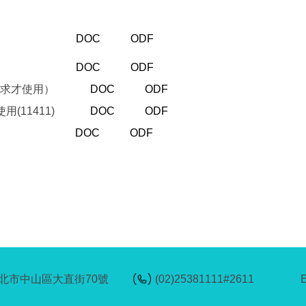
408更新)
DOC
ODF
408更新)
DOC
ODF
老師要求才使用）
DOC
ODF
使用(11411)
DOC
ODF
 僅供教師下載使用
DOC
ODF
6台北市中山區大直街70號
(02)25381111#2611