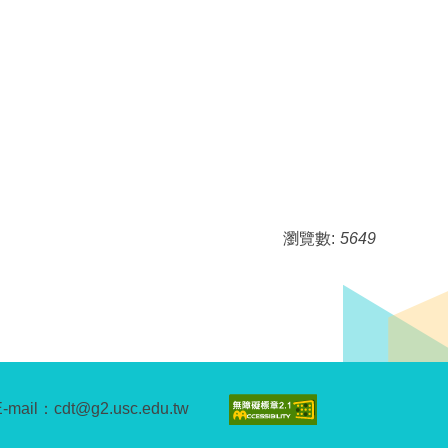
瀏覽數:
5649
E-mail：cdt@g2.usc.edu.tw