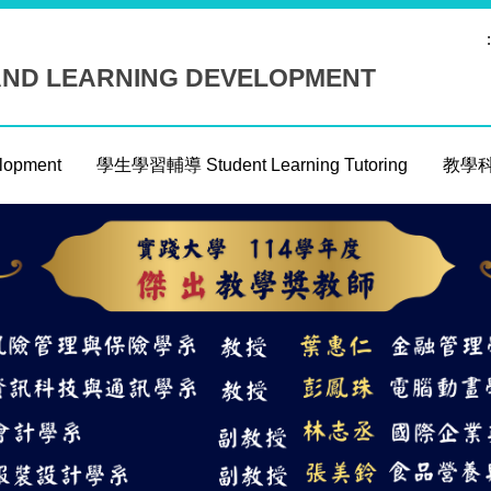
:
AND LEARNING DEVELOPMENT
opment
學生學習輔導 Student Learning Tutoring
教學科技