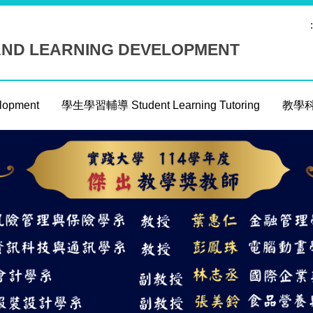
:
AND LEARNING DEVELOPMENT
opment
學生學習輔導 Student Learning Tutoring
教學科技