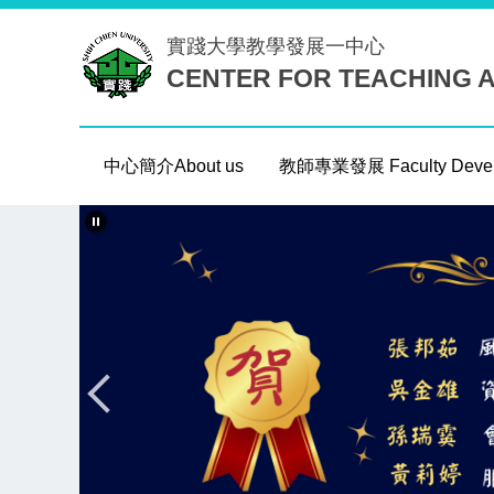
跳
實踐大學
教學發展一中心
到
CENTER FOR TEACHING 
主
要
內
容
中心簡介About us
教師專業發展 Faculty Devel
區