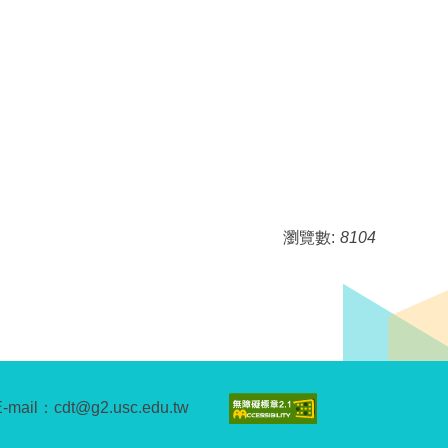
瀏覽數:
8104
E-mail：cdt@g2.usc.edu.tw