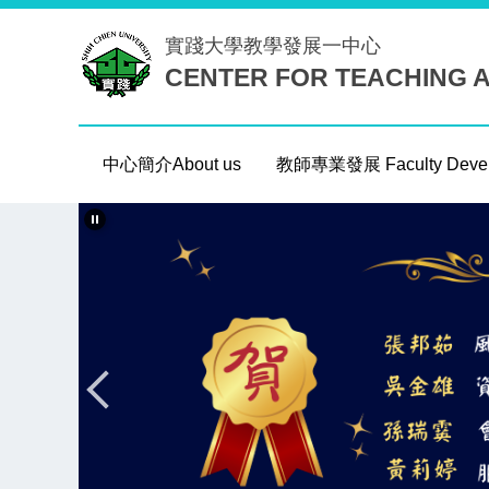
跳
實踐大學
教學發展一中心
到
CENTER FOR TEACHING 
主
要
內
容
中心簡介About us
教師專業發展 Faculty Devel
區