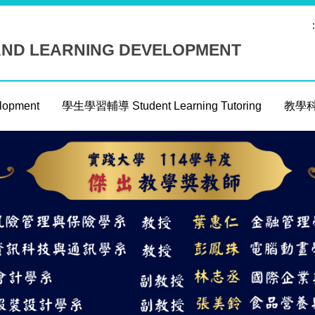
:
AND LEARNING DEVELOPMENT
opment
學生學習輔導 Student Learning Tutoring
教學科技