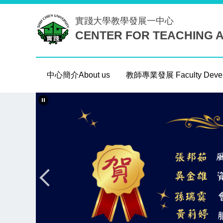
跳
實踐大學
教學發展一中心
到
CENTER FOR TEACHING 
主
要
內
容
中心簡介About us
教師專業發展 Faculty Devel
區