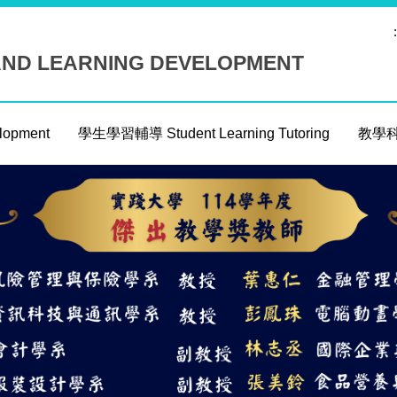
:
AND LEARNING DEVELOPMENT
opment
學生學習輔導 Student Learning Tutoring
教學科技