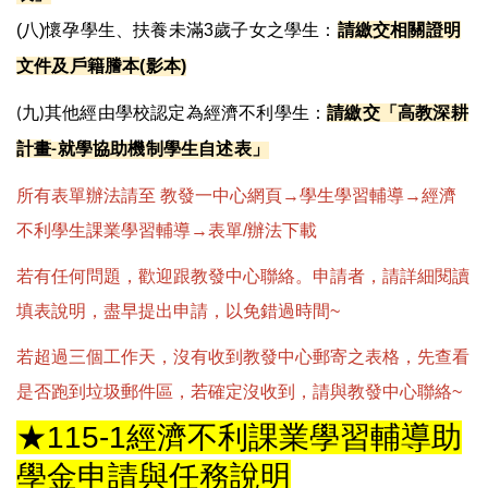
(
八
)
懷孕學生、扶養未滿
3
歲子女之學生：
請繳交相關證明
文件及戶籍謄本
(
影本
)
九
其他經由學校認定為經濟不利學生：
請繳交「高教深耕
(
)
計畫
就學協助機制學生自述表」
-
所有表單辦法請至 教發一中心網頁→學生學習輔導→經濟
不利學生課業學習輔導→
表單/辦法下載
若有任何問題，歡迎跟教發中心聯絡。申請者，請詳細閱讀
填表說明，盡早提出申請，以免錯過時間~
若超過三個工作天，沒有收到教發中心郵寄之表格，先查看
是否跑到垃圾郵件區，若確定沒收到，請與教發中心聯絡~
★
115-1經濟不利課業學習輔導助
學金申請與任務說明