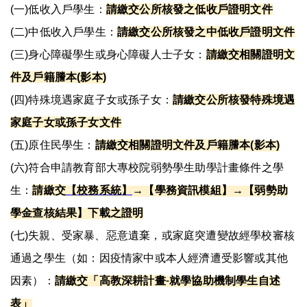
(
一
)
低收入戶學生：
請繳交公所核發之低收戶證明文件
(
二
)
中低收入戶學生：
請繳交公所核發之中低收戶證明文件
(
三
)
身心障礙學生或身心障礙人士子女：
請繳交相關證明文
件及戶籍謄本
(
影本
)
(
四
)
特殊境遇家庭子女或孫子女：
請繳交公所核發特殊境遇
家庭子女或孫子女文件
(
五
)
原住民學生：
請繳交相關證明文件及戶籍謄本
(
影本
)
(
六
)
符合申請教育部大專校院弱勢學生助學計畫條件之學
生：
請繳交
【校務系統】
→【學務資訊模組】→【弱勢助
學金查核結果】下載之證明
(
七
)
失親、受家暴、惡意遺棄，或家庭突遭變故經學校審核
通過之學生（如：因疫情家中或本人經濟遭受影響或其他
因素）：
請繳交「高教深耕計畫
就學協助機制學生自述
-
表」