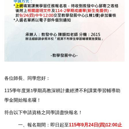
各位師長、同學您好：
115
學年度第
學期高教深耕計畫經濟不利課業學習輔導助
1
學金開始報名囉！
符合以下申請資格之同學請盡快報名！
一、
報名期間：即日起至
115
年
9
月
24
日
(
四
)12:00
止