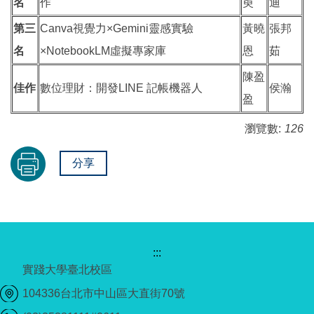
名
作
萸
迪
第三
Canva視覺力×Gemini靈感實驗
黃曉
張邦
名
×NotebookLM虛擬專家庫
恩
茹
陳盈
佳作
數位理財：開發LINE 記帳機器人
侯瀚
盈
瀏覽數:
126
分享
:::
實踐大學臺北校區
104336台北市中山區大直街70號