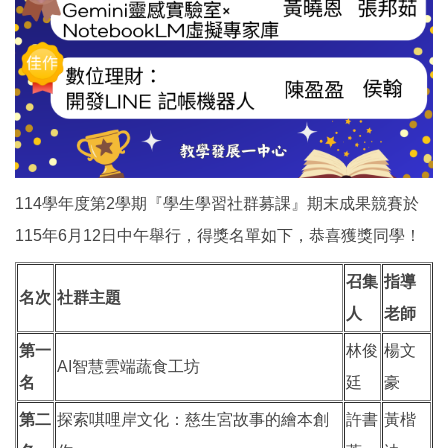
114學年度第2學期『學生學習社群募課』期末成果競賽於
115年6月12日中午舉行，得獎名單如下，恭喜獲獎同學！
召集
指導
名次
社群主題
人
老師
第一
林俊
楊文
AI智慧雲端蔬食工坊
名
廷
豪
第二
探索唭哩岸文化：慈生宮故事的繪本創
許書
黃楷