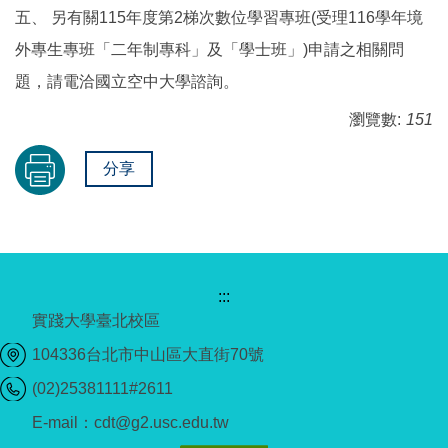
五、 另有關115年度第2梯次數位學習專班(受理116學年境
外專生專班「二年制專科」及「學士班」)申請之相關問
題，請電洽國立空中大學諮詢。
瀏覽數:
151
分享
:::
實踐大學臺北校區
104336台北市中山區大直街70號
(02)25381111#2611
E-mail：cdt@g2.usc.edu.tw