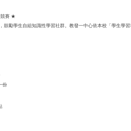
競賽 ★
機，鼓勵學生自組知識性學習社群。教發一中心依本校「學生學
時
一份
點