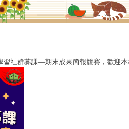
實踐大學教學發展一中心
學期 學生學習社群募課—期末成果簡報競賽，歡