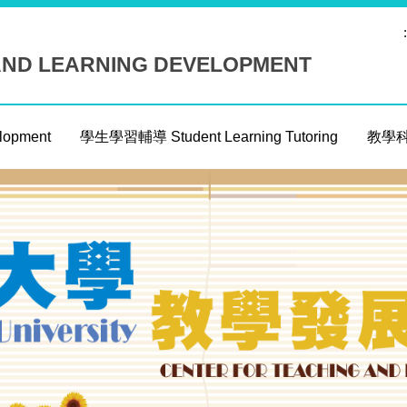
:
AND LEARNING DEVELOPMENT
opment
學生學習輔導 Student Learning Tutoring
教學科技