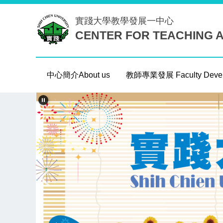
跳
實踐大學
教學發展一中心
到
CENTER FOR TEACHING 
主
要
內
容
中心簡介About us
教師專業發展 Faculty Devel
區