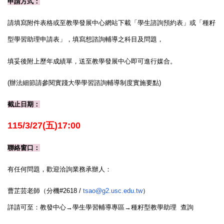
申請方式：
請填寫附件表格或至教學發展中心網站下載
「學生諮詢預約表」或「
種籽
型學習助理申請表」
，
填寫想諮詢輔導之科目及問題，
填妥後附上
歷年成績單
，
送至教學發展中心即可進行媒合。
(
辦法細節請參閱
實踐大學學習諮詢輔導制度實施要點
)
截止日期：
11
5/
3
/27(五)
17:00
聯絡窗口：
有任何問題，歡迎洽詢業務承辦人：
曹芷芸老師（分機#2618 /
tsao@g2.usc.edu.tw
）
詳請可至：教發中心→學生學習輔導專區
→種籽型教學助理 查詢