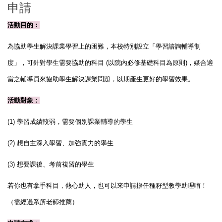
申請
活動目的：
為協助學生解決課業學習上的困難，本校特別設立
「
學習諮詢輔導制
度
」
，可針對學生需要協助的科目
(
以院內必修基礎科目為原則
)
，媒合適
當之輔導員來協助學生解決課業問題，
以期產生更好的學習效果。
活動對
象
：
(1)
學習成績較弱，需要個別課業輔導的學生
(2) 想
自主深入學習、加強實力的學生
(3)
想要課後、考前複習的學生
若你也有拿手科目，熱心助人，也可以來申請擔任種籽型教學助理唷
！
（需經過系所老師推薦）