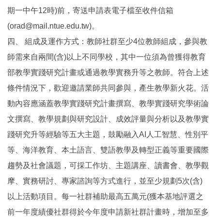
期一中午12時)前，寄送申請表電子檔至收件信箱
(orad@mail.ntue.edu.tw)。
四、 組成及運作方式：教師社群至少4位教師組成，參與教
師需來自兩間(含)以上不同學校，其中一位須為曾獲得教育
部教學實踐研究計畫或通過教學實務升等之教師。符合上述
條件情況下，歡迎邀請業師共同參與，產生教學新火花。活
動內容應涵蓋教學實踐研究計畫撰寫、教學實踐研究學術論
文撰寫、教學規劃與研究設計、成效評量與分析以及教學實
踐研究升等經驗等五大主題，鼓勵融入AI人工智慧、性別平
等、海洋教育、本土語言、雙語教學及轉型正義等重要國際
趨勢及社會議題，可採工作坊、主題講座、讀書會、教學觀
摩、實務研討、專家諮詢等方式進行，並至少規劃5次(含)
以上活動項目。每一社群補助最高五萬元(獲本基地評選之
前一年度績優社群得於今年度申請新社群計畫時，增加至多