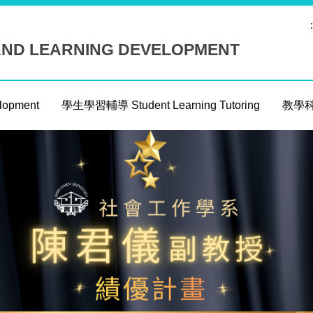
:
AND LEARNING DEVELOPMENT
opment
學生學習輔導 Student Learning Tutoring
教學科技