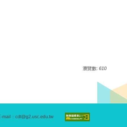
瀏覽數:
610
E-mail：cdt@g2.usc.edu.tw