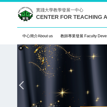
跳
實踐大學
教學發展一中心
到
CENTER FOR TEACHING 
主
要
內
容
中心簡介About us
教師專業發展 Faculty Devel
區