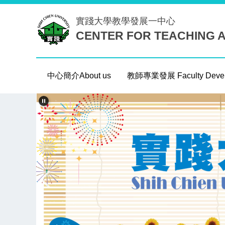
跳
實踐大學
教學發展一中心
到
CENTER FOR TEACHING 
主
要
內
容
中心簡介About us
教師專業發展 Faculty Devel
區