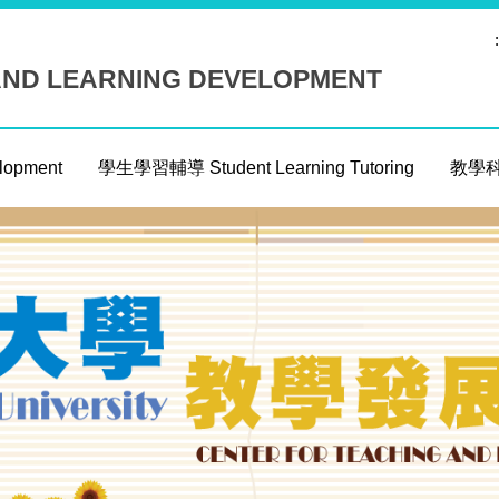
:
AND LEARNING DEVELOPMENT
opment
學生學習輔導 Student Learning Tutoring
教學科技