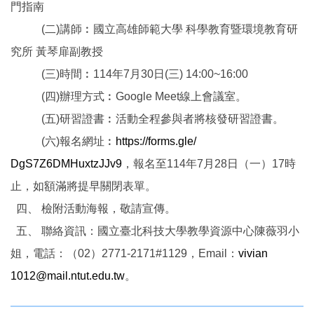
門指南
(二)講師︰國立高雄師範大學 科學教育暨環境教育研
究所 黃琴扉副教授
(三)時間︰114年7月30日(三) 14:00~16:00
(四)辦理方式︰Google Meet線上會議室。
(五)研習證書︰活動全程參與者將核發研習證書。
(六)報名網址︰
https://forms.gle/
DgS7Z6DMHuxtzJJv9
，
報名至114年7月28日（一）17時
止，
如額滿將提早關閉表單。
四、 檢附活動海報，敬請宣傳。
五、 聯絡資訊：國立臺北科技大學教學資源中心陳薇羽小
姐，電話：（
02）2771-2171#1129，Email：
vivian
1012@mail.ntut.edu.tw
。