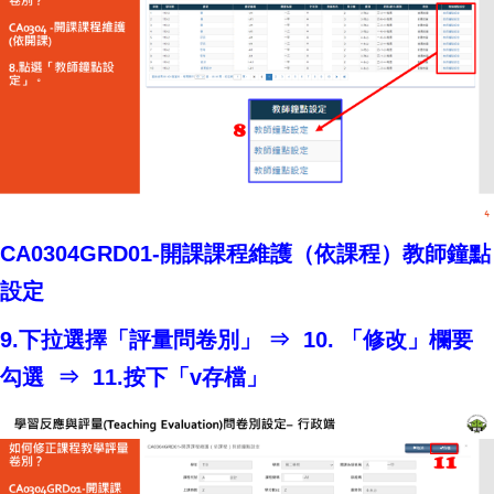
CA0304GRD01-開課課程維護（依課程）教師鐘點
設定
9.下拉選擇「評量問卷別」 ⇒ 10. 「修改」欄要
勾選 ⇒ 11.按下「v存檔」